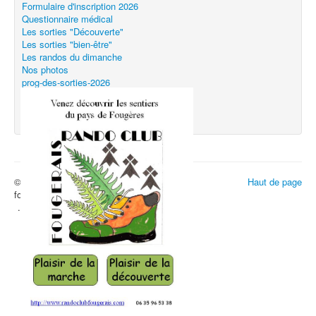
Formulaire d'inscription 2026
Questionnaire médical
Les sorties "Découverte"
Les sorties "bien-être"
Les randos du dimanche
Nos photos
prog-des-sorties-2026
prog_3eme_trimestre_2026
2026-09-19-rando-et-repas-a-quebriac
© 2026 le-rando-club-
Haut de page
fougerais,randonnee,pedestre,fougeres,
.